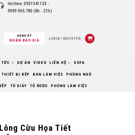
Hotline:
0931341153 -
0909.965.780
(8h - 21h)
ĐĂNG KÝ
LOGIN / REGISTER
NHẬN BÁO GIÁ
 TỨC
DỰ ÁN
VIDEO
LIÊN HỆ
SOFA
THIẾT BỊ BẾP
BÀN LÀM VIỆC
PHÒNG NGỦ
BẾP
TỦ GIÀY
TỦ RƯỢU
PHÒNG LÀM VIỆC
 Lông Cừu Họa Tiết