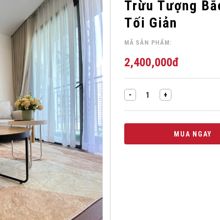
Trừu Tượng Bắ
THÊM
Tối Giản
VÀO
YÊU
MÃ SẢN PHẨM:
THÍCH!
2,400,000
đ
Thảm Trải Sàn Lông Cừu Họa Tiế
MUA NGAY