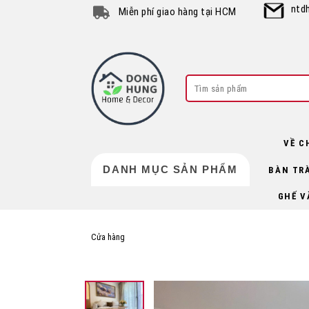
Skip
ntd
Miễn phí giao hàng tại HCM
to
content
Search
for:
VỀ C
DANH MỤC SẢN PHẨM
BÀN TR
GHẾ V
Cửa hàng