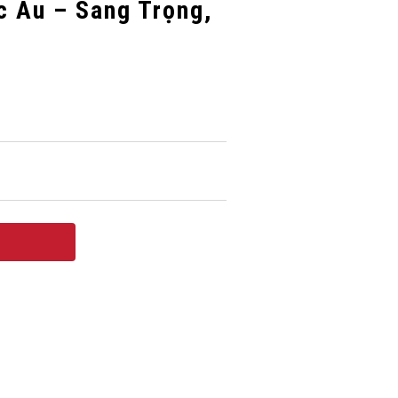
c Âu – Sang Trọng,
t Trừu Tượng Bắc Âu – Sang Trọng, Tối Giản quantity