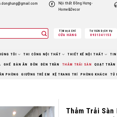
Nội thất Đồng Hưng-
h.donghung@gmail.com
Home&Decor
TÌM ĐỊA CHỈ
TƯ VẤN DỊCH VỤ
CỬA HÀNG
0931341153
HÚNG TÔI
THI CÔNG NỘI THẤT
THIẾT KẾ NỘI THẤT
TIN
À
GHẾ
BÀN ĂN
ĐÔN
ĐÈN TRẦN
THẢM TRẢI SÀN
QUẠT TRẦN
ĂN PHÒNG
GIƯỜNG TRẺ EM
KỆ TRANG TRÍ
PHÒNG KHÁCH
TỦ 
Thảm Trải Sàn