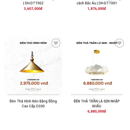
| DH-DTT002
cách Bắc Âu | DH-DTT001
3,607,000
đ
1,876,000
đ
THÊM
THÊM
VÀO
VÀO
YÊU
YÊU
THÍCH!
THÍCH!
Đèn Thả Hình Nón Bằng Đồng
ĐÈN THẢ TRẦN LÁ SEN NHẬP
Cao Cấp D330
KHẨU
6,880,000
đ