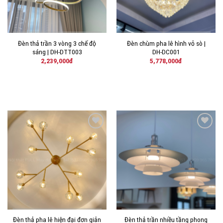
Đèn thả trần 3 vòng 3 chế độ
Đèn chùm pha lê hình vỏ sò |
sáng | DH-DTT003
DH-DC001
2,239,000
đ
5,778,000
đ
THÊM
THÊM
VÀO
VÀO
YÊU
YÊU
THÍCH!
THÍCH!
Đèn thả pha lê hiện đại đơn giản
Đèn thả trần nhiều tầng phong