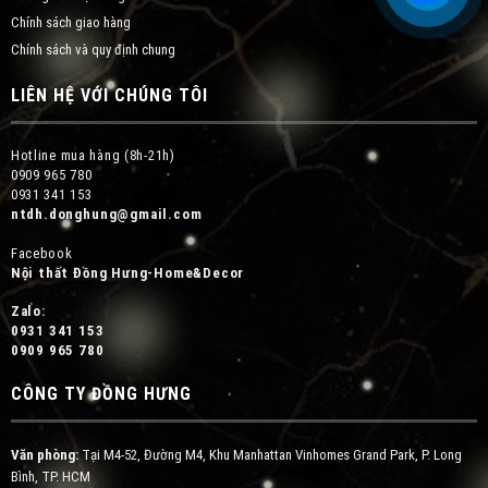
Chính sách giao hàng
Chính sách và quy định chung
LIÊN HỆ VỚI CHÚNG TÔI
Hotline mua hàng (8h-21h)
0909 965 780
0931 341 153
ntdh.donghung@gmail.com
Facebook
Nội thất Đồng Hưng-Home&Decor
Zalo:
0931 341 153
0909 965 780
CÔNG TY ĐỒNG HƯNG
Văn phòng:
Tại M4-52, Đường M4, Khu Manhattan Vinhomes Grand Park, P. Long
Bình, TP. HCM