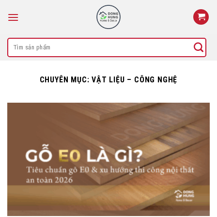
Skip
to
content
Search
for:
CHUYÊN MỤC:
VẬT LIỆU – CÔNG NGHỆ