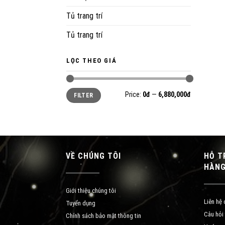
Tủ trang trí
Tủ trang trí
LỌC THEO GIÁ
Min
Max
Price:
0đ
—
6,880,000đ
FILTER
price
price
VỀ CHÚNG TÔI
HỖ T
HÀN
Giới thiệu chúng tôi
Liên hệ 
Tuyển dụng
Câu hỏi
Chính sách bảo mật thông tin