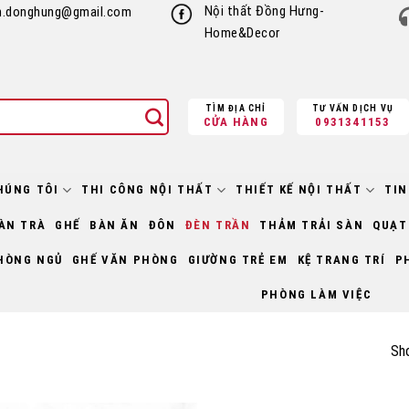
Nội thất Đồng Hưng-
h.donghung@gmail.com
Home&Decor
TÌM ĐỊA CHỈ
TƯ VẤN DỊCH VỤ
CỬA HÀNG
0931341153
HÚNG TÔI
THI CÔNG NỘI THẤT
THIẾT KẾ NỘI THẤT
TIN
ÀN TRÀ
GHẾ
BÀN ĂN
ĐÔN
ĐÈN TRẦN
THẢM TRẢI SÀN
QUẠT
HÒNG NGỦ
GHẾ VĂN PHÒNG
GIƯỜNG TRẺ EM
KỆ TRANG TRÍ
P
PHÒNG LÀM VIỆC
Sho