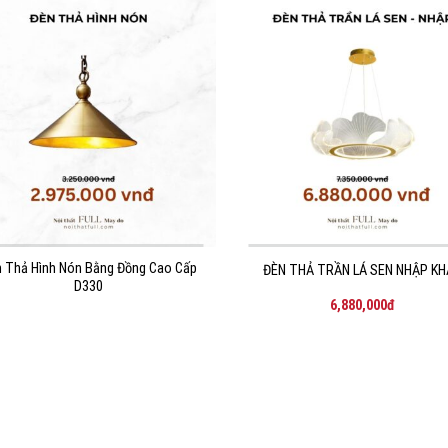
THÊM
THÊM
VÀO
VÀO
YÊU
YÊU
THÍCH!
THÍCH
 Thả Hình Nón Bằng Đồng Cao Cấp
ĐÈN THẢ TRẦN LÁ SEN NHẬP K
D330
6,880,000
đ