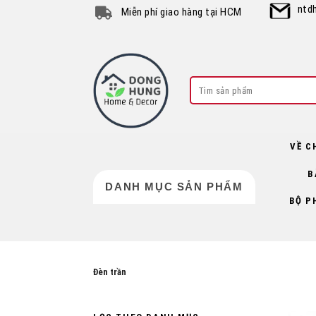
Skip
ntd
Miễn phí giao hàng tại HCM
to
content
Search
for:
VỀ C
B
DANH MỤC SẢN PHẨM
BỘ P
Đèn trần