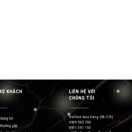
RỢ KHÁCH
LIÊN HỆ VỚI
G
CHÚNG TÔI
Hotline mua hàng (8h-21h)
chúng tôi
0909 965 780
 thường gặp
0931 341 153