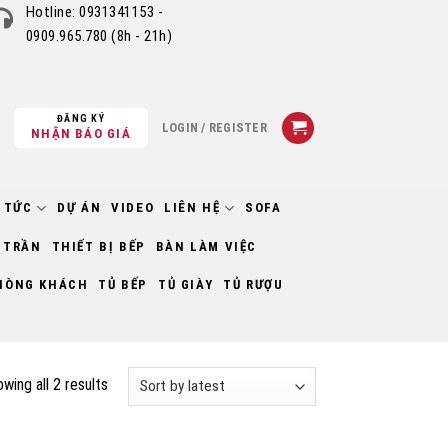
Hotline:
0931341153 -
0909.965.780
(8h - 21h)
ĐĂNG KÝ
LOGIN / REGISTER
NHẬN BÁO GIÁ
 TỨC
DỰ ÁN
VIDEO
LIÊN HỆ
SOFA
 TRẦN
THIẾT BỊ BẾP
BÀN LÀM VIỆC
HÒNG KHÁCH
TỦ BẾP
TỦ GIÀY
TỦ RƯỢU
wing all 2 results