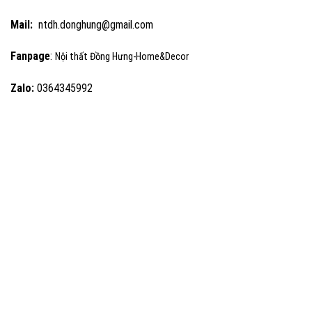
Mail:
ntdh.donghung@gmail.com
Fanpage
:
Nội thất Đồng Hưng-Home&Decor
Zalo:
0364345992