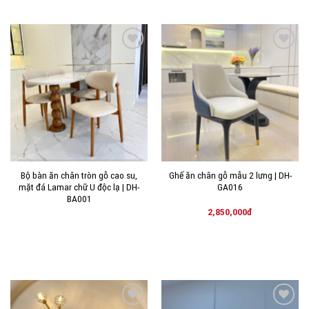
THÊM
THÊM
VÀO
VÀO
YÊU
YÊU
THÍCH!
THÍCH!
Bộ bàn ăn chân tròn gỗ cao su,
Ghế ăn chân gỗ mẫu 2 lưng | DH-
mặt đá Lamar chữ U độc lạ | DH-
GA016
BA001
2,850,000
đ