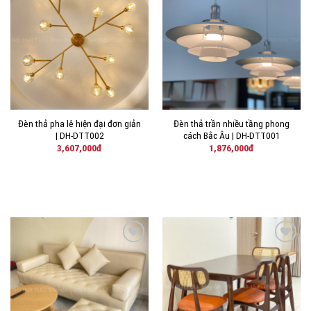
THÊM
THÊM
VÀO
VÀO
YÊU
YÊU
THÍCH!
THÍCH!
Đèn thả pha lê hiện đại đơn giản
Đèn thả trần nhiều tầng phong
| DH-DTT002
cách Bắc Âu | DH-DTT001
3,607,000
đ
1,876,000
đ
THÊM
THÊM
VÀO
VÀO
YÊU
YÊU
THÍCH!
THÍCH!