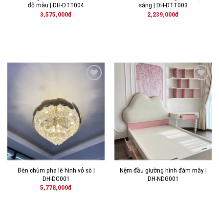
độ màu | DH-DTT004
sáng | DH-DTT003
3,575,000
đ
2,239,000
đ
THÊM
THÊM
VÀO
VÀO
YÊU
YÊU
THÍCH!
THÍCH!
Đèn chùm pha lê hình vỏ sò |
Nệm đầu giường hình đám mây |
DH-DC001
DH-NDG001
5,778,000
đ