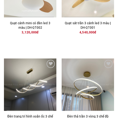
Quạt cánh mini có đèn led 3
Quạt sát trần 3 cánh led 3 màu |
màu | DH-QT002
DH-QT001
3,120,000
đ
4,540,000
đ
THÊM
THÊM
VÀO
VÀO
YÊU
YÊU
THÍCH!
THÍCH!
Đèn trang trí hình xoắn ốc 3 chế
Đèn thả trần 3 vòng 3 chế độ