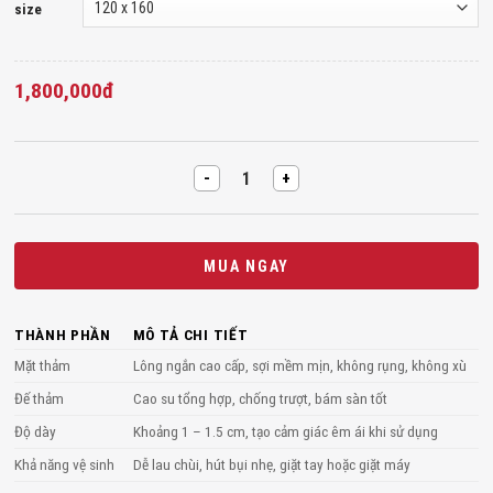
size
1,800,000
đ
Thảm lông cừu decor màu be kem phối họa tiết organic quantity
MUA NGAY
THÀNH PHẦN
MÔ TẢ CHI TIẾT
Mặt thảm
Lông ngắn cao cấp, sợi mềm mịn, không rụng, không xù
Đế thảm
Cao su tổng hợp, chống trượt, bám sàn tốt
Độ dày
Khoảng 1 – 1.5 cm, tạo cảm giác êm ái khi sử dụng
Khả năng vệ sinh
Dễ lau chùi, hút bụi nhẹ, giặt tay hoặc giặt máy