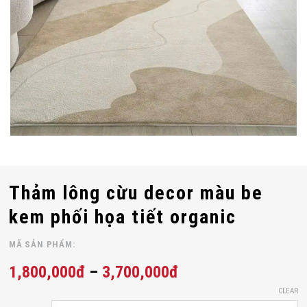
Thảm lông cừu decor màu be
kem phối họa tiết organic
MÃ SẢN PHẨM:
1,800,000
đ
–
3,700,000
đ
CLEAR