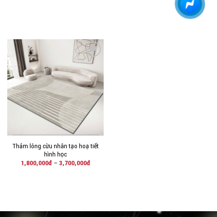
THÊM
VÀO
YÊU
THÍCH!
Thảm lông cừu nhân tạo hoạ tiết
hình học
1,800,000
đ
–
3,700,000
đ