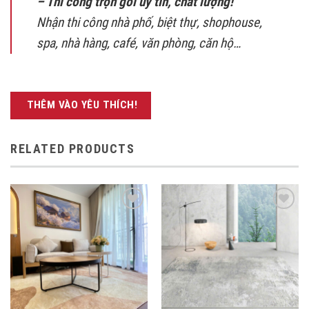
– Thi công trọn gói uy tín, chất lượng!
Nhận thi công nhà phố, biệt thự, shophouse,
spa, nhà hàng, café, văn phòng, căn hộ…
THÊM VÀO YÊU THÍCH!
RELATED PRODUCTS
THÊM
THÊM
VÀO
VÀO
YÊU
YÊU
THÍCH!
THÍCH!