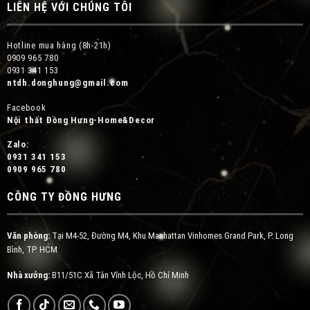
LIÊN HỆ VỚI CHÚNG TÔI
Hotline mua hàng (8h-21h)
0909 965 780
0931 341 153
ntdh.donghung@gmail.com
Facebook
Nội thất Đồng Hưng-Home&Decor
Zalo:
0931 341 153
0909 965 780
CÔNG TY ĐỒNG HƯNG
Văn phòng:
Tại M4-52, Đường M4, Khu Manhattan Vinhomes Grand Park, P. Long
Bình, TP. HCM
Nhà xưởng:
B11/51C Xã Tân Vĩnh Lộc, Hồ Chí Minh