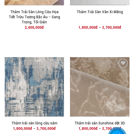
Thảm Trải Sàn Lông Cừu Họa
Thảm Trải Sàn Vân Xi Măng
Tiết Trừu Tượng Bắc Âu – Sang
Trọng, Tối Giản
2,400,000
đ
1,800,000
đ
–
3,700,000
đ
THÊM
THÊM
VÀO
VÀO
YÊU
YÊU
THÍCH!
THÍCH!
Thảm trải sàn lông cừu xám
Thảm trải sàn Sunshine dệt 3D
1,800,000
đ
–
3,700,000
đ
1,800,000
đ
–
3,700,000
đ