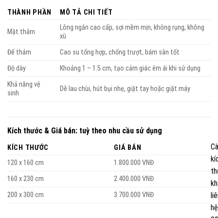
THÀNH PHẦN
MÔ TẢ CHI TIẾT
Lông ngắn cao cấp, sợi mềm mịn, không rụng, không
Mặt thảm
xù
Đế thảm
Cao su tổng hợp, chống trượt, bám sàn tốt
Độ dày
Khoảng 1 – 1.5 cm, tạo cảm giác êm ái khi sử dụng
Khả năng vệ
Dễ lau chùi, hút bụi nhẹ, giặt tay hoặc giặt máy
sinh
Kích thước & Giá bán: tuỳ theo nhu cầu sử dụng
C
KÍCH THƯỚC
GIÁ BÁN
kí
120 x 160 cm
1.800.000 VNĐ
t
160 x 230 cm
2.400.000 VNĐ
kh
200 x 300 cm
3.700.000 VNĐ
li
hệ