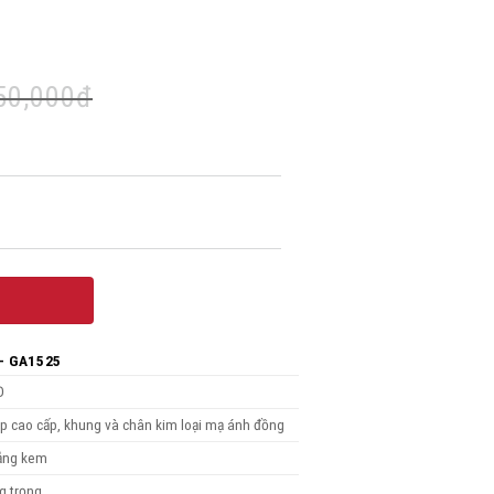
50,000
đ
 GA1525 quantity
– GA1525
Đ
p cao cấp, khung và chân kim loại mạ ánh đồng
rắng kem
g trọng