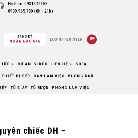
Hotline:
0931341153 -
0909.965.780
(8h - 21h)
ĐĂNG KÝ
LOGIN / REGISTER
NHẬN BÁO GIÁ
 TỨC
DỰ ÁN
VIDEO
LIÊN HỆ
SOFA
THIẾT BỊ BẾP
BÀN LÀM VIỆC
PHÒNG NGỦ
BẾP
TỦ GIÀY
TỦ RƯỢU
PHÒNG LÀM VIỆC
guyên chiếc DH –