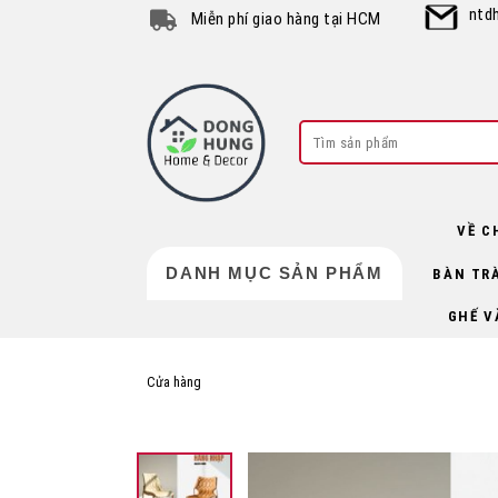
Skip
ntd
Miễn phí giao hàng tại HCM
to
content
Search
for:
VỀ C
DANH MỤC SẢN PHẨM
BÀN TR
GHẾ V
Cửa hàng