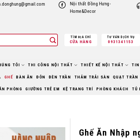
Nội thất Đồng Hưng-
h.donghung@gmail.com
Home&Decor
TÌM ĐỊA CHỈ
TƯ VẤN DỊCH VỤ
CỬA HÀNG
0931341153
HÚNG TÔI
THI CÔNG NỘI THẤT
THIẾT KẾ NỘI THẤT
TIN
À
GHẾ
BÀN ĂN
ĐÔN
ĐÈN TRẦN
THẢM TRẢI SÀN
QUẠT TRẦN
ĂN PHÒNG
GIƯỜNG TRẺ EM
KỆ TRANG TRÍ
PHÒNG KHÁCH
TỦ 
Ghế Ăn Nhập n