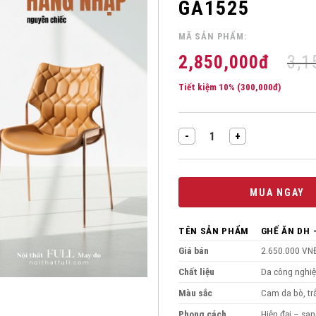
GA1525
THÊM
MÃ SẢN PHẨM:
VÀO
YÊU
2,850,000
đ
3,1
THÍCH!
Tiết kiệm 10% (
300,000
đ
)
Ghế Ăn Nhập nguyên chiếc DH -
MUA NGAY
TÊN SẢN PHẨM
GHẾ ĂN DH 
Giá bán
2.650.000 VN
Chất liệu
Da công nghiệ
Màu sắc
Cam da bò, t
Phong cách
Hiện đại – san