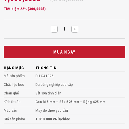
Tiết kiệm 22% (
300,000
đ
)
Ghế ăn DH-GA1825 quantity
MUA NGAY
HẠNG MỤC
THÔNG TIN
Mã sản phẩm
DH-GA1825
Chất liệu bọc
Da công nghiệp cao cấp
Chân ghế
Sắt sơn tĩnh điện
Kích thước
Cao 815 mm – Sâu 525 mm – Rộng 425 mm
Màu sắc
May đo theo yêu cầu
Giá sản phẩm
1.050.000 VNĐ/chiếc