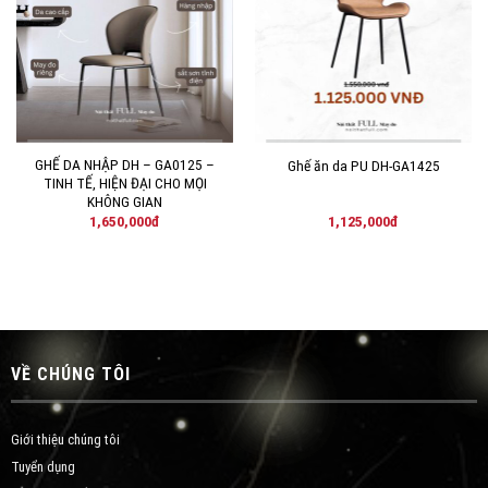
VÀO
VÀO
YÊU
YÊU
THÍCH!
THÍCH!
GHẾ DA NHẬP DH – GA0125 –
Ghế ăn da PU DH-GA1425
TINH TẾ, HIỆN ĐẠI CHO MỌI
KHÔNG GIAN
1,650,000
đ
1,125,000
đ
VỀ CHÚNG TÔI
Giới thiệu chúng tôi
Tuyển dụng