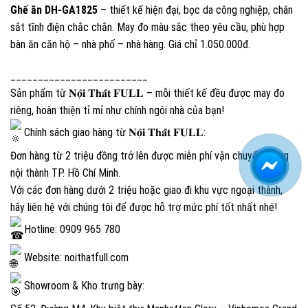
Ghế ăn DH-GA1825
– thiết kế hiện đại, bọc da công nghiệp, chân
sắt tĩnh điện chắc chắn. May đo màu sắc theo yêu cầu, phù hợp
bàn ăn căn hộ – nhà phố – nhà hàng. Giá chỉ 1.050.000đ.
_________________________
Sản phẩm từ 𝐍𝐨̣̂𝐢 𝐓𝐡𝐚̂́𝐭 𝐅𝐔𝐋𝐋 – mỗi thiết kế đều được may đo
riêng, hoàn thiện tỉ mỉ như chính ngôi nhà của bạn!
Chính sách giao hàng từ 𝐍𝐨̣̂𝐢 𝐓𝐡𝐚̂́𝐭 𝐅𝐔𝐋𝐋:
Đơn hàng từ 2 triệu đồng trở lên được miễn phí vận chuyển trong
nội thành TP. Hồ Chí Minh.
Với các đơn hàng dưới 2 triệu hoặc giao đi khu vực ngoại thành,
hãy liên hệ với chúng tôi để được hỗ trợ mức phí tốt nhất nhé!
Hotline: 0909 965 780
Website:
noithatfull.com
Showroom & Kho trưng bày: