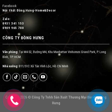
Facebook
Nội thất Đồng Hưng-Home&Decor
Zalo:
0931 341 153
0909 965 780
CÔNG TY ĐỒNG HƯNG
Văn phòng:
Tại M4-52, Đường M4, Khu Manhattan Vinhomes Grand Park, P. Long
Bình, TP. HCM
Nhà xưởng:
B11/51C Xã Tân Vĩnh Lộc, Hồ Chí Minh
Copyright 2026 ©
Công Ty Tnhh Sản Xuất Thương Mại Đầu Tư Đồng
Hưng