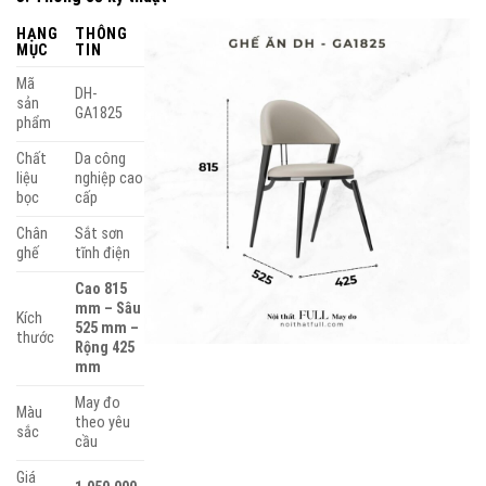
HẠNG
THÔNG
MỤC
TIN
Mã
DH-
sản
GA1825
phẩm
Chất
Da công
liệu
nghiệp cao
bọc
cấp
Chân
Sắt sơn
ghế
tĩnh điện
Cao 815
mm – Sâu
Kích
525 mm –
thước
Rộng 425
mm
May đo
Màu
theo yêu
sắc
cầu
Giá