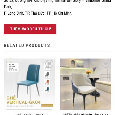
Số 52, Đường M4, Khu biệt thự Manhattan Glory – Vinhomes Grand
Park,
P. Long Bình, TP. Thủ Đức, TP. Hồ Chí Minh.
THÊM VÀO YÊU THÍCH!
RELATED PRODUCTS
THÊM
THÊM
VÀO
VÀO
YÊU
YÊU
THÍCH!
THÍCH!
Ghế ăn chân gỗ mẫu 2 lưng | DH-