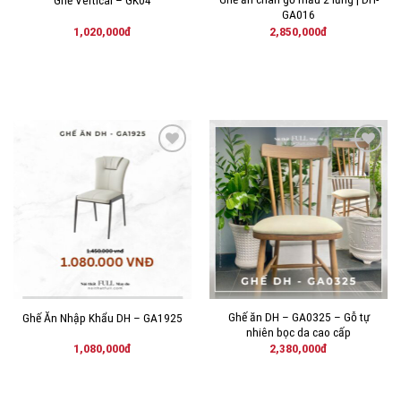
Ghế Vertical – GK04
GA016
1,020,000
đ
2,850,000
đ
THÊM
THÊM
VÀO
VÀO
YÊU
YÊU
THÍCH!
THÍCH!
Ghế ăn DH – GA0325 – Gỗ tự
Ghế Ăn Nhập Khẩu DH – GA1925
nhiên bọc da cao cấp
1,080,000
đ
2,380,000
đ