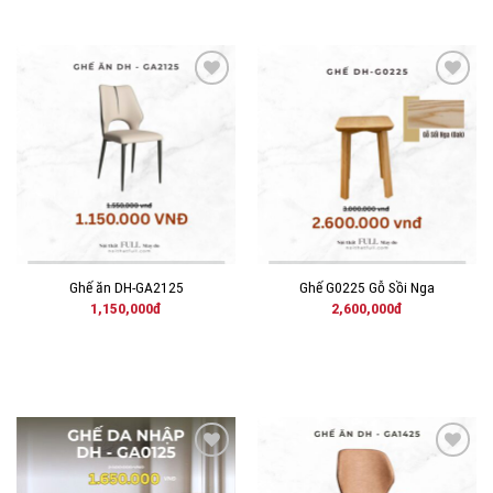
THÊM
THÊM
VÀO
VÀO
YÊU
YÊU
THÍCH!
THÍCH!
Ghế ăn DH-GA2125
Ghế G0225 Gỗ Sồi Nga
1,150,000
đ
2,600,000
đ
THÊM
THÊM