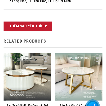
P. Long Bình, TP. Thủ Đức, TP. Hồ Chí Minh.
THÊM VÀO YÊU THÍCH!
RELATED PRODUCTS
THÊM
THÊM
VÀO
VÀO
YÊU
YÊU
THÍCH!
THÍCH!
Bàn Trà Đôi Mặt Đá Ceramic DH
Bàn Trà Mặt Đá Chân Sắt Sơn