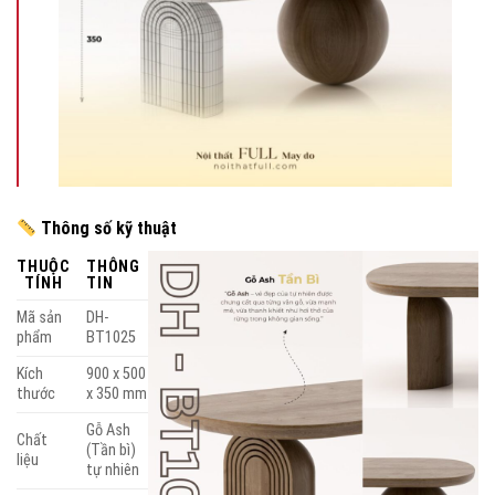
Thông số kỹ thuật
THUỘC
THÔNG
TÍNH
TIN
Mã sản
DH-
phẩm
BT1025
Kích
900 x 500
thước
x 350 mm
Gỗ Ash
Chất
(Tần bì)
liệu
tự nhiên