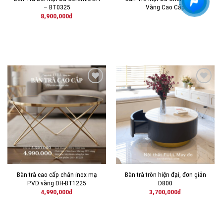
– BT0325
Vàng Cao Cấp
8,900,000
đ
THÊM
THÊM
VÀO
VÀO
YÊU
YÊU
THÍCH!
THÍCH!
Bàn trà cao cấp chân inox mạ
Bàn trà tròn hiện đại, đơn giản
PVD vàng DH-BT1225
D800
4,990,000
đ
3,700,000
đ