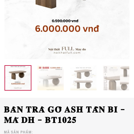
𝐁𝐀̀𝐍 𝐓𝐑𝐀̀ 𝐆𝐎̂̃ 𝐀𝐒𝐇 𝐓𝐀̂̀𝐍 𝐁𝐈̀ –
𝐌𝐀̃ 𝐃𝐇 – 𝐁𝐓𝟏𝟎𝟐𝟓
MÃ SẢN PHẨM: