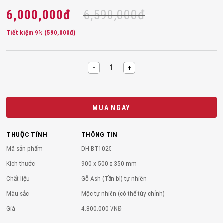
6,000,000
đ
6,590,000
đ
Tiết kiệm 9% (
590,000
đ
)
𝐁𝐀̀𝐍 𝐓𝐑𝐀̀ 𝐆𝐎̂̃ 𝐀𝐒𝐇 𝐓𝐀̂̀𝐍 𝐁𝐈̀ – 𝐌𝐀̃ 𝐃𝐇 - 𝐁𝐓𝟏𝟎𝟐𝟓 quantity
MUA NGAY
THUỘC TÍNH
THÔNG TIN
Mã sản phẩm
DH-BT1025
Kích thước
900 x 500 x 350 mm
Chất liệu
Gỗ Ash (Tần bì) tự nhiên
Màu sắc
Mộc tự nhiên (có thể tùy chỉnh)
Giá
4.800.000 VNĐ