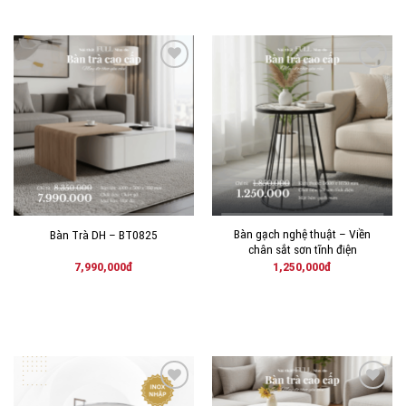
THÊM
THÊM
VÀO
VÀO
YÊU
YÊU
THÍCH!
THÍCH!
Bàn gạch nghệ thuật – Viền
Bàn Trà DH – BT0825
chân sắt sơn tĩnh điện
7,990,000
đ
1,250,000
đ
THÊM
THÊM