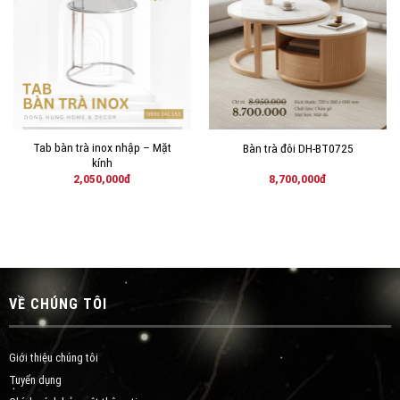
VÀO
VÀO
YÊU
YÊU
THÍCH!
THÍCH!
Tab bàn trà inox nhập – Mặt
Bàn trà đôi DH-BT0725
kính
2,050,000
đ
8,700,000
đ
VỀ CHÚNG TÔI
Giới thiệu chúng tôi
Tuyển dụng