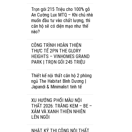
Trọn gói 215 Triệu cho 100% gỗ
An Cường Lux MTQ – Khi chủ nhà
muốn đầu tư vào chất lượng, thì
căn hộ sẽ có diện mạo như thế
nào?
CÔNG TRÌNH HOÀN THIỆN
THỰC TẾ 2PN THE GLORY
HEIGHTS – VINHOMES GRAND
PARK | TRỌN GÓI 245 TRIỆU
Thiết kế nội thất căn hộ 2 phòng
ngủ The Habitat Bình Dương |
Japandi & Minimalist tinh tế
XU HƯỚNG PHỐI MÀU NỘI
THẤT 2026: TRẮNG KEM – BE –
XÁM VÀ XANH THIÊN NHIÊN
LÊN NGÔI
NHẬT KÝ THI CÔNG NỘI THẤT