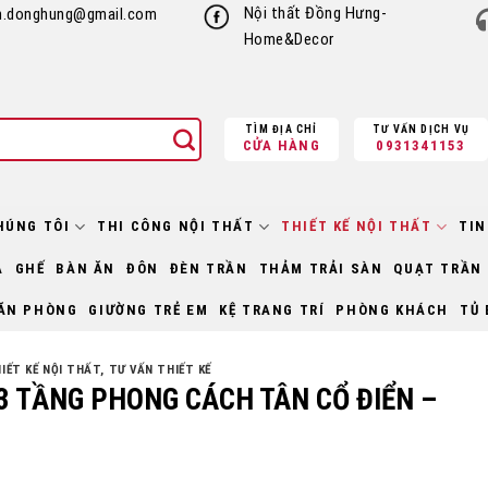
Nội thất Đồng Hưng-
h.donghung@gmail.com
Home&Decor
TÌM ĐỊA CHỈ
TƯ VẤN DỊCH VỤ
CỬA HÀNG
0931341153
HÚNG TÔI
THI CÔNG NỘI THẤT
THIẾT KẾ NỘI THẤT
TIN
À
GHẾ
BÀN ĂN
ĐÔN
ĐÈN TRẦN
THẢM TRẢI SÀN
QUẠT TRẦN
ĂN PHÒNG
GIƯỜNG TRẺ EM
KỆ TRANG TRÍ
PHÒNG KHÁCH
TỦ 
IẾT KẾ NỘI THẤT
,
TƯ VẤN THIẾT KẾ
3 TẦNG PHONG CÁCH TÂN CỔ ĐIỂN –