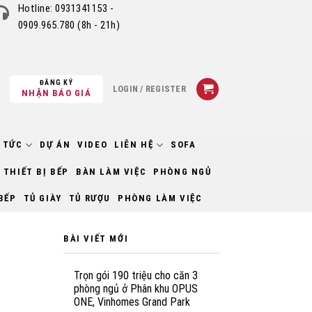
Hotline:
0931341153 -
0909.965.780
(8h - 21h)
ĐĂNG KÝ
LOGIN / REGISTER
NHẬN BÁO GIÁ
 TỨC
DỰ ÁN
VIDEO
LIÊN HỆ
SOFA
THIẾT BỊ BẾP
BÀN LÀM VIỆC
PHÒNG NGỦ
BẾP
TỦ GIÀY
TỦ RƯỢU
PHÒNG LÀM VIỆC
BÀI VIẾT MỚI
Trọn gói 190 triệu cho căn 3
phòng ngủ ở Phân khu OPUS
ONE, Vinhomes Grand Park