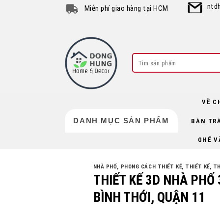
Skip
ntd
Miễn phí giao hàng tại HCM
to
content
Search
for:
VỀ C
DANH MỤC SẢN PHẨM
BÀN TR
GHẾ V
NHÀ PHỐ
,
PHONG CÁCH THIẾT KẾ
,
THIẾT KẾ
,
TH
THIẾT KẾ 3D NHÀ PHỐ 
BÌNH THỚI, QUẬN 11