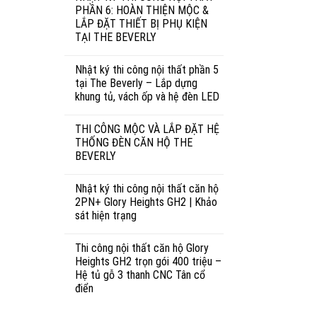
PHẦN 6: HOÀN THIỆN MỘC &
LẮP ĐẶT THIẾT BỊ PHỤ KIỆN
TẠI THE BEVERLY
Nhật ký thi công nội thất phần 5
tại The Beverly – Lắp dựng
khung tủ, vách ốp và hệ đèn LED
THI CÔNG MỘC VÀ LẮP ĐẶT HỆ
THỐNG ĐÈN CĂN HỘ THE
BEVERLY
Nhật ký thi công nội thất căn hộ
2PN+ Glory Heights GH2 | Khảo
sát hiện trạng
Thi công nội thất căn hộ Glory
Heights GH2 trọn gói 400 triệu –
Hệ tủ gỗ 3 thanh CNC Tân cổ
điển