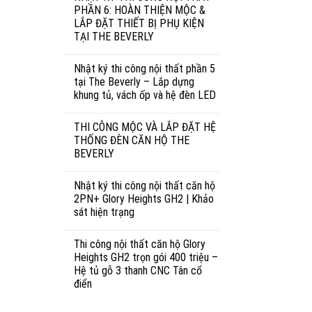
PHẦN 6: HOÀN THIỆN MỘC &
LẮP ĐẶT THIẾT BỊ PHỤ KIỆN
TẠI THE BEVERLY
Nhật ký thi công nội thất phần 5
tại The Beverly – Lắp dựng
khung tủ, vách ốp và hệ đèn LED
THI CÔNG MỘC VÀ LẮP ĐẶT HỆ
THỐNG ĐÈN CĂN HỘ THE
BEVERLY
Nhật ký thi công nội thất căn hộ
2PN+ Glory Heights GH2 | Khảo
sát hiện trạng
Thi công nội thất căn hộ Glory
Heights GH2 trọn gói 400 triệu –
Hệ tủ gỗ 3 thanh CNC Tân cổ
điển