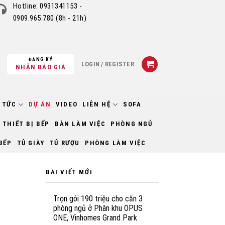
Hotline:
0931341153 -
0909.965.780
(8h - 21h)
ĐĂNG KÝ
LOGIN / REGISTER
NHẬN BÁO GIÁ
 TỨC
DỰ ÁN
VIDEO
LIÊN HỆ
SOFA
THIẾT BỊ BẾP
BÀN LÀM VIỆC
PHÒNG NGỦ
BẾP
TỦ GIÀY
TỦ RƯỢU
PHÒNG LÀM VIỆC
BÀI VIẾT MỚI
Trọn gói 190 triệu cho căn 3
phòng ngủ ở Phân khu OPUS
ONE, Vinhomes Grand Park