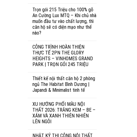
Trọn gói 215 Triệu cho 100% gỗ
An Cường Lux MTQ – Khi chủ nhà
muốn đầu tư vào chất lượng, thì
căn hộ sẽ có diện mạo như thế
nào?
CÔNG TRÌNH HOÀN THIỆN
THỰC TẾ 2PN THE GLORY
HEIGHTS – VINHOMES GRAND
PARK | TRỌN GÓI 245 TRIỆU
Thiết kế nội thất căn hộ 2 phòng
ngủ The Habitat Bình Dương |
Japandi & Minimalist tinh tế
XU HƯỚNG PHỐI MÀU NỘI
THẤT 2026: TRẮNG KEM – BE –
XÁM VÀ XANH THIÊN NHIÊN
LÊN NGÔI
NHẬT KÝ THI CÔNG NỘI THẤT