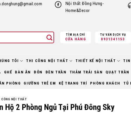
Nội thất Đồng Hưng-
h.donghung@gmail.com
Home&Decor
TÌM ĐỊA CHỈ
TƯ VẤN DỊCH VỤ
CỬA HÀNG
0931341153
HÚNG TÔI
THI CÔNG NỘI THẤT
THIẾT KẾ NỘI THẤT
TIN
À
GHẾ
BÀN ĂN
ĐÔN
ĐÈN TRẦN
THẢM TRẢI SÀN
QUẠT TRẦN
ĂN PHÒNG
GIƯỜNG TRẺ EM
KỆ TRANG TRÍ
PHÒNG KHÁCH
TỦ 
I CÔNG NỘI THẤT
ăn Hộ 2 Phòng Ngủ Tại Phú Đông Sky