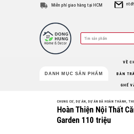
Skip
ntd
Miễn phí giao hàng tại HCM
to
content
Search
for:
VỀ C
DANH MỤC SẢN PHẨM
BÀN TR
GHẾ V
CHUNG CƯ
,
DỰ ÁN
,
DỰ ÁN ĐÃ HOÀN THÀNH
,
TH
Hoàn Thiện Nội Thất C
Garden 110 triệu