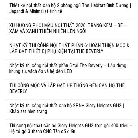
Thiết kế nội thất căn hộ 2 phòng ngủ The Habitat Bình Dương |
Japandi & Minimalist tinh tế
XU HƯỚNG PHỐI MÀU NỘI THẤT 2026: TRẮNG KEM – BE –
XÁM VÀ XANH THIÊN NHIÊN LÊN NGÔI
NHẬT KÝ THI CÔNG NỘI THẤT PHẦN 6: HOÀN THIỆN MỘC &
LẮP ĐẶT THIẾT BỊ PHỤ KIỆN TẠI THE BEVERLY
Nhật ký thi công nội thất phần 5 tại The Beverly – Lắp dựng
khung tủ, vách ốp và hệ đèn LED
THI CÔNG MỘC VÀ LẮP ĐẶT HỆ THỐNG ĐÈN CĂN HỘ THE
BEVERLY
Nhật ký thi công nội thất căn hộ 2PN+ Glory Heights GH2 |
Khảo sát hiện trạng
Thi công nội thất căn hộ Glory Heights GH2 trọn gói 400 triệu –
Hệ tủ gỗ 3 thanh CNC Tân cổ điển