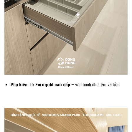
Phụ kiện:
từ
Eurogold cao cấp
– vận hành nhẹ, êm và bền.