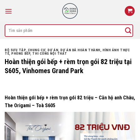
Skip
to
content
Search
for:
BỘ SƯU TẬP
,
CHUNG CƯ
,
DỰ ÁN
,
DỰ ÁN ĐÃ HOÀN THÀNH
,
HÌNH ẢNH THỰC
TẾ
,
PHÒNG BẾP
,
THI CÔNG NỘI THẤT
Hoàn thiện gói bếp + rèm trọn gói 82 triệu tại
S605, Vinhomes Grand Park
Hoàn thiện gói bếp + rèm trọn gói 82 triệu – Căn hộ anh Châu,
The Origami – Toà S605