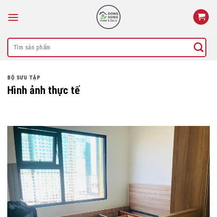
Skip
to
content
Search
for:
BỘ SƯU TẬP
Hình ảnh thực tế