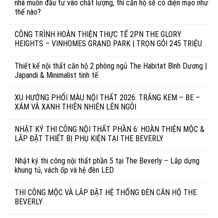
nhà muốn đầu tư vào chất lượng, thì căn hộ sẽ có diện mạo như
thế nào?
CÔNG TRÌNH HOÀN THIỆN THỰC TẾ 2PN THE GLORY
HEIGHTS – VINHOMES GRAND PARK | TRỌN GÓI 245 TRIỆU
Thiết kế nội thất căn hộ 2 phòng ngủ The Habitat Bình Dương |
Japandi & Minimalist tinh tế
XU HƯỚNG PHỐI MÀU NỘI THẤT 2026: TRẮNG KEM – BE –
XÁM VÀ XANH THIÊN NHIÊN LÊN NGÔI
NHẬT KÝ THI CÔNG NỘI THẤT PHẦN 6: HOÀN THIỆN MỘC &
LẮP ĐẶT THIẾT BỊ PHỤ KIỆN TẠI THE BEVERLY
Nhật ký thi công nội thất phần 5 tại The Beverly – Lắp dựng
khung tủ, vách ốp và hệ đèn LED
THI CÔNG MỘC VÀ LẮP ĐẶT HỆ THỐNG ĐÈN CĂN HỘ THE
BEVERLY