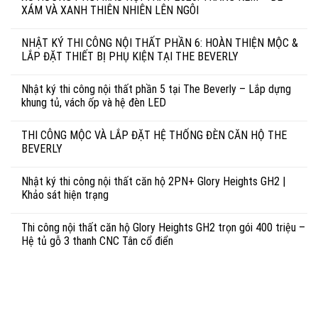
XÁM VÀ XANH THIÊN NHIÊN LÊN NGÔI
NHẬT KÝ THI CÔNG NỘI THẤT PHẦN 6: HOÀN THIỆN MỘC &
LẮP ĐẶT THIẾT BỊ PHỤ KIỆN TẠI THE BEVERLY
Nhật ký thi công nội thất phần 5 tại The Beverly – Lắp dựng
khung tủ, vách ốp và hệ đèn LED
THI CÔNG MỘC VÀ LẮP ĐẶT HỆ THỐNG ĐÈN CĂN HỘ THE
BEVERLY
Nhật ký thi công nội thất căn hộ 2PN+ Glory Heights GH2 |
Khảo sát hiện trạng
Thi công nội thất căn hộ Glory Heights GH2 trọn gói 400 triệu –
Hệ tủ gỗ 3 thanh CNC Tân cổ điển