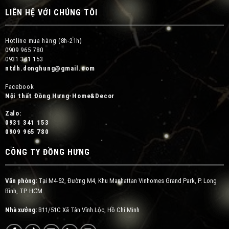
LIÊN HỆ VỚI CHÚNG TÔI
Hotline mua hàng (8h-21h)
0909 965 780
0931 341 153
ntdh.donghung@gmail.com
Facebook
Nội thất Đồng Hưng-Home&Decor
Zalo:
0931 341 153
0909 965 780
CÔNG TY ĐỒNG HƯNG
Văn phòng:
Tại M4-52, Đường M4, Khu Manhattan Vinhomes Grand Park, P. Long
Bình, TP. HCM
Nhà xưởng:
B11/51C Xã Tân Vĩnh Lộc, Hồ Chí Minh