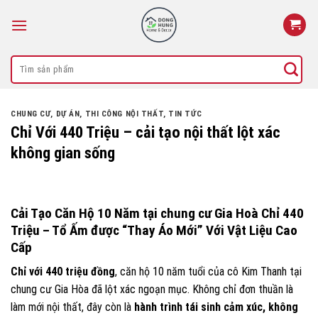
Skip
to
content
Search
for:
CHUNG CƯ
,
DỰ ÁN
,
THI CÔNG NỘI THẤT
,
TIN TỨC
Chỉ Với 440 Triệu – cải tạo nội thất lột xác
không gian sống
Cải Tạo Căn Hộ 10 Năm tại chung cư Gia Hoà Chỉ 440
Triệu – Tổ Ấm được “Thay Áo Mới” Với Vật Liệu Cao
Cấp
Chỉ với 440 triệu đồng
, căn hộ 10 năm tuổi của cô Kim Thanh tại
chung cư Gia Hòa đã lột xác ngoạn mục. Không chỉ đơn thuần là
làm mới nội thất, đây còn là
hành trình tái sinh cảm xúc, không