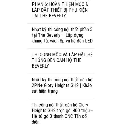
PHẦN 6: HOÀN THIỆN MỘC &
LẮP ĐẶT THIẾT BỊ PHỤ KIỆN
TẠI THE BEVERLY
Nhật ký thi công nội thất phần 5
tại The Beverly – Lắp dựng
khung tủ, vách ốp và hệ đèn LED
THI CÔNG MỘC VÀ LẮP ĐẶT HỆ
THỐNG ĐÈN CĂN HỘ THE
BEVERLY
Nhật ký thi công nội thất căn hộ
2PN+ Glory Heights GH2 | Khảo
sát hiện trạng
Thi công nội thất căn hộ Glory
Heights GH2 trọn gói 400 triệu –
Hệ tủ gỗ 3 thanh CNC Tân cổ
điển