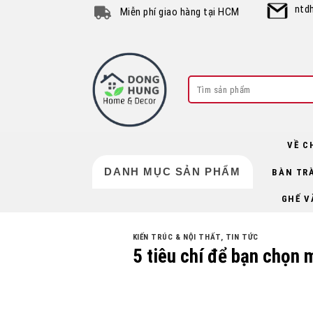
Skip
ntd
Miễn phí giao hàng tại HCM
to
content
Search
for:
VỀ C
DANH MỤC SẢN PHẨM
BÀN TR
GHẾ V
KIẾN TRÚC & NỘI THẤT
,
TIN TỨC
5 tiêu chí để bạn chọn 