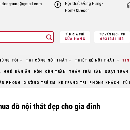
Nội thất Đồng Hưng-
h.donghung@gmail.com
Home&Decor
TÌM ĐỊA CHỈ
TƯ VẤN DỊCH VỤ
CỬA HÀNG
0931341153
HÚNG TÔI
THI CÔNG NỘI THẤT
THIẾT KẾ NỘI THẤT
TIN
À
GHẾ
BÀN ĂN
ĐÔN
ĐÈN TRẦN
THẢM TRẢI SÀN
QUẠT TRẦN
ĂN PHÒNG
GIƯỜNG TRẺ EM
KỆ TRANG TRÍ
PHÒNG KHÁCH
TỦ 
mua đồ nội thất đẹp cho gia đình