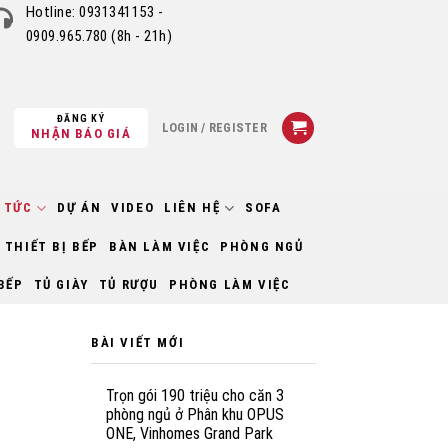
Hotline:
0931341153 -
0909.965.780
(8h - 21h)
ĐĂNG KÝ
LOGIN / REGISTER
NHẬN BÁO GIÁ
 TỨC
DỰ ÁN
VIDEO
LIÊN HỆ
SOFA
THIẾT BỊ BẾP
BÀN LÀM VIỆC
PHÒNG NGỦ
BẾP
TỦ GIÀY
TỦ RƯỢU
PHÒNG LÀM VIỆC
BÀI VIẾT MỚI
Trọn gói 190 triệu cho căn 3
phòng ngủ ở Phân khu OPUS
ONE, Vinhomes Grand Park