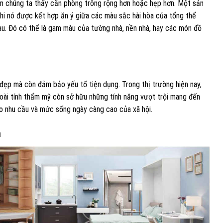
m chúng ta thấy căn phòng trông rộng hơn hoặc hẹp hơn. Một sản
khi nó được kết hợp ăn ý giữa các màu sắc hài hòa của tổng thể
au. Đó có thể là gam màu của tường nhà, nền nhà, hay các món đồ
đẹp mà còn đảm bảo yếu tố tiện dụng. Trong thị trường hiện nay,
goài tính thẩm mỹ còn sở hữu những tính năng vượt trội mang đến
o nhu cầu và mức sống ngày càng cao của xã hội.
m