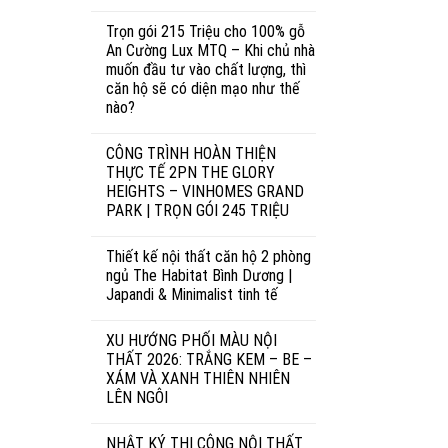
Trọn gói 215 Triệu cho 100% gỗ
An Cường Lux MTQ – Khi chủ nhà
muốn đầu tư vào chất lượng, thì
căn hộ sẽ có diện mạo như thế
nào?
CÔNG TRÌNH HOÀN THIỆN
THỰC TẾ 2PN THE GLORY
HEIGHTS – VINHOMES GRAND
PARK | TRỌN GÓI 245 TRIỆU
Thiết kế nội thất căn hộ 2 phòng
ngủ The Habitat Bình Dương |
Japandi & Minimalist tinh tế
XU HƯỚNG PHỐI MÀU NỘI
THẤT 2026: TRẮNG KEM – BE –
XÁM VÀ XANH THIÊN NHIÊN
LÊN NGÔI
NHẬT KÝ THI CÔNG NỘI THẤT